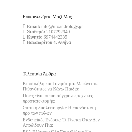
Επικοινωνήστε Μαζί Μας
Email:
info@uroandrology.gr
Σταθερό:
2107792949
Κινητό:
6974442335
Bαλαωρίτου 4, Αθήνα
Τελευταία Άρθρα
Κιρσοκήλη και Γονιμότητα: Μειώνει τις
Πιθανότητες να Κάνω Παιδιά;
Ποιες είναι οι πιο σύγχρονες τεχνικές
προστατεκτομής;
Στυτική δυσλειτουργία: Η επανάσταση
προ των πυλών
Ενδοπεϊκές Ενέσεις: Τι Γίνεται Όταν Δεν
Αποδίδουν Πια;
PSA Εξέταση: Όλα Όσα Θέλετε Να