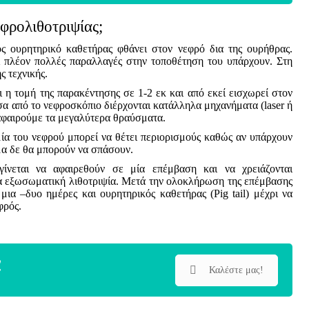
εφρολιθοτριψίας;
ός ουρητηρικό καθετήρας φθάνει στον νεφρό δια της ουρήθρας.
αι πλέον πολλές παραλλαγές στην τοποθέτηση του υπάρχουν. Στη
ς τεχνικής.
 η τομή της παρακέντησης σε 1-2 εκ και από εκεί εισχωρεί στον
α από το νεφροσκόπιο διέρχονται κατάλληλα μηχανήματα (laser ή
 αφαιρούμε τα μεγαλύτερα θραύσματα.
ία του νεφρού μπορεί να θέτει περιορισμούς καθώς αν υπάρχουν
μα δε θα μπορούν να σπάσουν.
ίνεται να αφαιρεθούν σε μία επέμβαση και να χρειάζονται
α εξωσωματική λιθοτριψία. Μετά την ολοκλήρωση της επέμβασης
μια –δυο ημέρες και ουρητηρικός καθετήρας (Pig tail) μέχρι να
φρός.
!
Καλέστε μας!