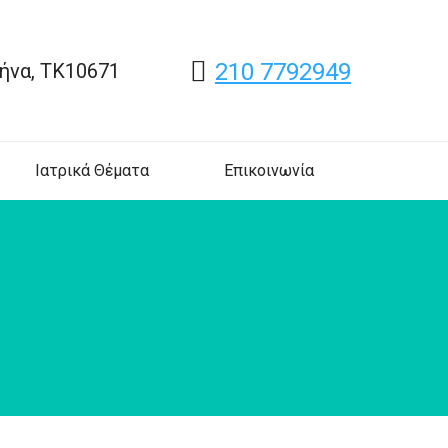
210 7792949
ήνα, ΤΚ10671
Ιατρικά Θέματα
Επικοινωνία